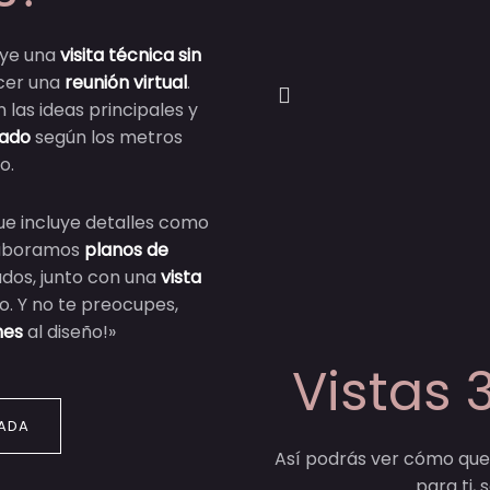
luye una
visita técnica sin
acer una
reunión virtual
.
 las ideas principales y
zado
según los metros
o.
e incluye detalles como
Elaboramos
planos de
dos, junto con una
vista
. Y no te preocupes,
nes
al diseño!»
Vistas 
ADA
Así podrás ver cómo qued
para ti,